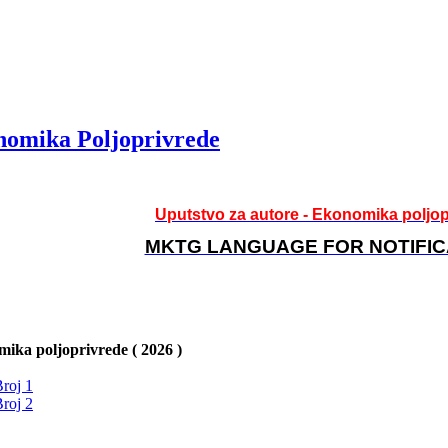
omika Poljoprivrede
Uputstvo za autore - Ekonomika poljop
MKTG LANGUAGE FOR NOTIFIC
ika poljoprivrede ( 2026 )
roj 1
roj 2