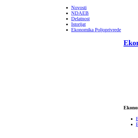
Novosti
NDAEB
Delatnost
Istorijat
Ekonomika Poljoprivrede
Ekon
Ekonom
B
B