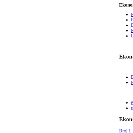
Ekonom
B
B
B
B
L
Ekono
B
B
B
B
Ekono
Broj 1